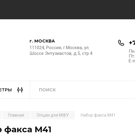
г. МОСКВА
+
111024, Россия, г.Москва, ул.
Пн-
Шоссе Энтузиастов, д.5, стр.4
Пт:
E-m
ЕТРЫ
Главная
Опции для МФУ
Набор факса M41
 факса M41