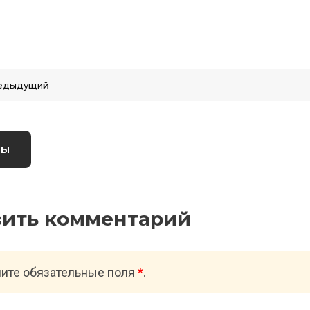
едыдущий
вы
вить комментарий
ите обязательные поля
*
.