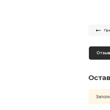
Пр
Отзы
Оста
Заполн