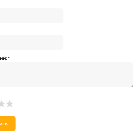
ий:
*
ить