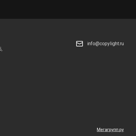
info@copylight.ru
5,
Мегагрупп.ру