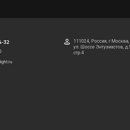
111024, Россия, г.Москва,
4-32
ул. Шоссе Энтузиастов, д.
0
стр.4
ight.ru